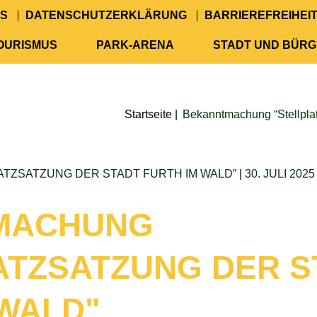
S
DATENSCHUTZERKLÄRUNG
BARRIEREFREIHEI
TOURISMUS
PARK-ARENA
STADT UND BÜR
Startseite
|
Bekanntmachung “Stellplat
TZSATZUNG DER STADT FURTH IM WALD”
|
30. JULI 2025
MACHUNG
ATZSATZUNG DER S
 WALD"