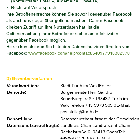
(Kontaktdaten unter A) Allgemeine Hinweise)
Recht auf Widerspruch
Ihre Betroffenenrechte können Sie sowohl gegenüber Facebook
als auch uns gegenüber geltend machen. Da nur Facebook
direkten Zugriff auf Ihre Nutzerdaten hat, ist die
Geltendmachung Ihrer Betroffenenrechte am effektivsten
gegenüber Facebook möglich.
Hierzu kontaktieren Sie bitte den Datenschutzbeauftragten von
Facebook:
www.facebook.com/help/contact/540977946302970
D) Bewerberverfahren
Verantwortliche
Stadt Furth im WaldErster
Behörde:
BürgermeisterHerr Sandro
BauerBurgstraße 193437 Furth im
WaldTelefon +49 9973 509 0E-Mail:
poststelle@furth.de
Behördliche
Datenschutzbeauftragte der Gemeinden
Datenschutzbeauftragte:
Landkreis ChamLandratsamt Cham,
Rachelstraße 6, 93413 ChamTel:
+49(9971)78-567, E-Mail: