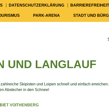
S
DATENSCHUTZERKLÄRUNG
BARRIEREFREIHEI
TOURISMUS
PARK-ARENA
STADT UND BÜR
N UND LANGLAUF
zahlreiche Skipisten und Loipen schnell und einfach erreichen.
zen Abstecher in den Schnee!
EBIET VOITHENBERG