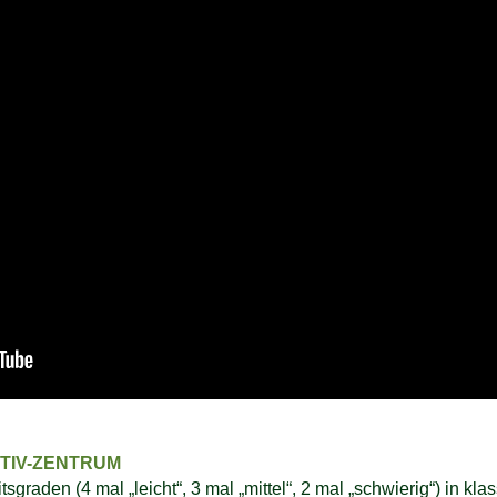
KTIV-ZENTRUM
sgraden (4 mal „leicht“, 3 mal „mittel“, 2 mal „schwierig“) in kl