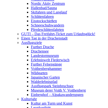
Nordic Aktiv Zentrum
Hallenbad/Sauna
Skifahren und Langlauf
Schlittenfahren
Eisstockschießen
Schneeschuhwandern
Pferdeschlittenfahrten
GUTI – Das Freifahrt-Ticket zum Urlaubsglück!
Einen Tag in der Drachenstadt
Ausflugsziele
Further Drache
Drachensee
Landestormuseum
Erlebniswelt Flederwisch
Further Felsengänge
Voithenberghammer
Wildgarten
Japanischer Garten
Walderlebnispfad
Ausflugspark Steinbruchsee
Museum derer Voith V. Voithenberg
Einberghof – Alpakawanderungen
Kulturjahr
Kultur am Turm und Kunst
Leonhardiritt