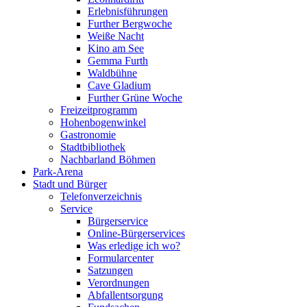
Erlebnisführungen
Further Bergwoche
Weiße Nacht
Kino am See
Gemma Furth
Waldbühne
Cave Gladium
Further Grüne Woche
Freizeitprogramm
Hohenbogenwinkel
Gastronomie
Stadtbibliothek
Nachbarland Böhmen
Park-Arena
Stadt und Bürger
Telefonverzeichnis
Service
Bürgerservice
Online-Bürgerservices
Was erledige ich wo?
Formularcenter
Satzungen
Verordnungen
Abfallentsorgung